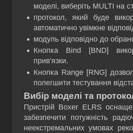
моделі, виберіть MULTI на с
протокол, який буде вико
автоматично увімкне відпов
модуль відповідно до обран
Кнопка Bind [BND] вико
прив'язки.
Кнопка Range [RNG] дозвол
полегшити тестування відста
Вибір моделі та протоко
Пристрій Boxer ELRS оснаще
забезпечити потужність раді
неекстремальних умовах реко