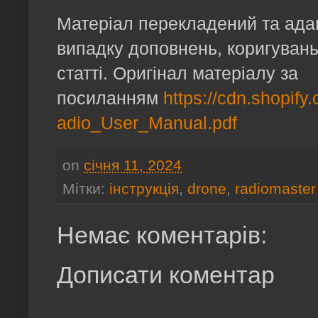
Матеріал перекладений та ад
випадку доповнень, коригувань 
статті. Оригінал матеріалу за
посиланням
https://cdn.shopify
adio_User_Manual.pdf
on
січня 11, 2024
Мітки:
інструкція
,
drone
,
radiomaster
Немає коментарів:
Дописати коментар