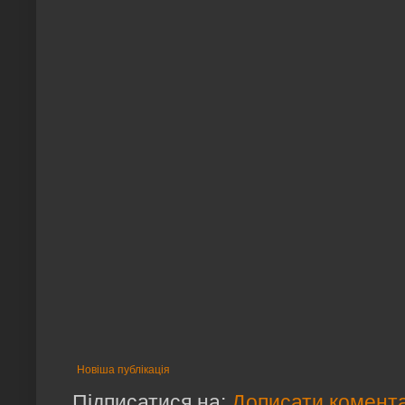
Новіша публікація
Підписатися на:
Дописати комента