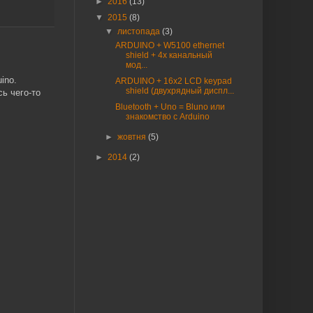
►
2016
(13)
▼
2015
(8)
▼
листопада
(3)
ARDUINO + W5100 ethernet
shield + 4х канальный
мод...
ino.
ARDUINO + 16х2 LCD keypad
shield (двухрядный диспл...
ь чего-то
Bluetooth + Uno = Bluno или
знакомство с Arduino
►
жовтня
(5)
►
2014
(2)