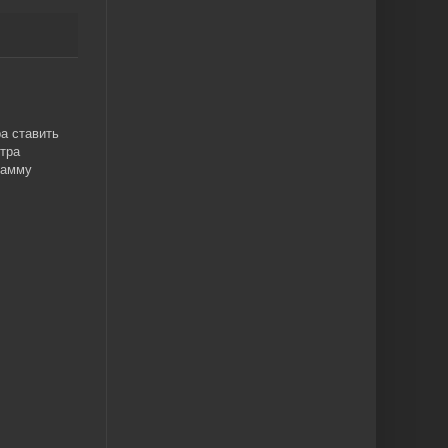
ра ставить
тра
рамму