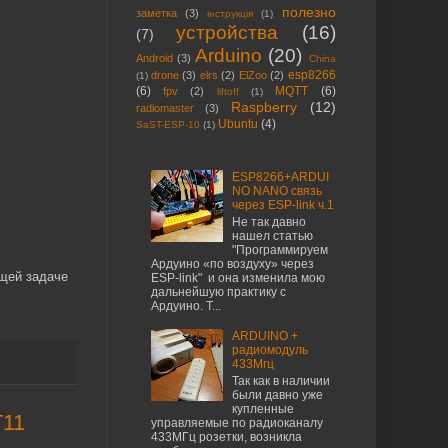
полезно
заметка
(3)
інструкція
(1)
устройства
(16)
(7)
Arduino
(20)
Android
(3)
China
esp8266
drone
(3)
elrs
(2)
ElZoo
(2)
(1)
(6)
MQTT
(6)
fpv
(2)
liftoff
(1)
Raspberry
(12)
radiomaster
(3)
Ubuntu
(4)
SaST-ESP-10
(1)
ESP8266+ARDUI
NO NANO связь
через ESP-link ч.1
Не так давно
нашел статью
"Программируем
Ардуино «по воздуху» через
ущей задаче
ESP-link" и она изменила мою
дальнейшую практику с
Ардуино. Т...
ARDUINO +
радиомодуль
433Мгц
Так как в наличии
были давно уже
купленные
T11
управляемые по радиоканалу
433МГц розетки, возникла