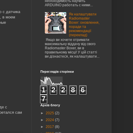
необходимость научить
ARDUINO работать с ними...
 с датчика
Як налаштувати
, в моем
Radiomaster
ные
Boxer: оновлення,
поради та
рекомендації
(переклад)
Якщо ви хочете отримати
максимальну віддачу від свого
Radiomaster Boxer, ви в
правильному місці! У цій статті
ви дізнаєтеся, як налаштувати...
Переглядів сторінки
1
2
2
8
6
7
Архів блогу
де с
бретался сам
►
2025
(2)
►
2024
(7)
►
2017
(8)