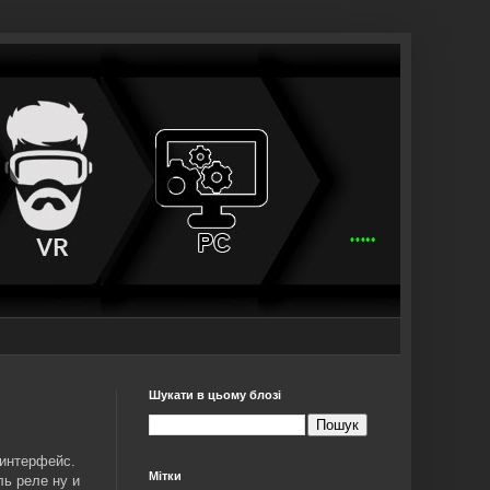
Шукати в цьому блозі
-интерфейс.
Мітки
ь реле ну и