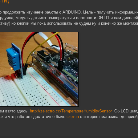
ти)
о продолжить изучение работы с ARDUINO. Цель - получить информацию
 ардуина, модуль датчика температуры и влажности DHT11 и сам дисплей
ктиву) но кнопки мы пока использовать не будем ну и конечно же монтаж
ем взято здесь:
http://zelectro.cc/TemperatureHumiditySensor
Об LCD шил
ак и что работает достаточно было
скетча
с интернет-магазина где прио