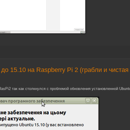
до 15.10 на Raspberry Pi 2 (грабли и чистая
asPi2 так как столкнулся с проблемой обновления установленной Ubunt