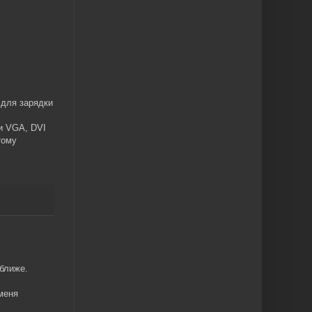
 для зарядки
и VGA, DVI
тому
ближе.
меня