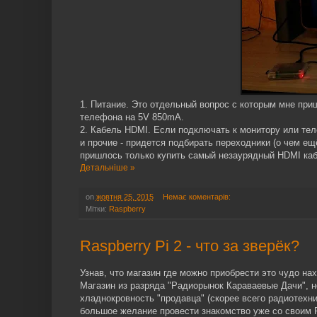
1. Питание. Это отдельный вопрос с которым мне приш
телефона на 5V 850mA.
2. Кабель HDMI. Если подключать к монитору или тел
и прочие - придется подбирать переходники (о чем е
пришлось только купить самый незаурядный HDMI кабе
Детальніше »
on
жовтня 25, 2015
Немає коментарів:
Мітки:
Raspberry
Raspberry Pi 2 - что за зверёк?
Узнав, что магазин где можно приобрести это чудо н
Магазин из разряда "Радиорынок Караваевые Дачи", но
хладнокровность "продавца" (скорее всего радиотехн
большое желание провести знакомство уже со своим R