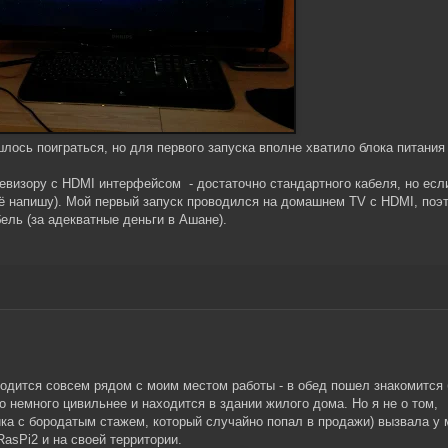
лось поиграться, но для первого запуска вполне хватило блока питания
евизору с HDMI интерфейсом - достаточно стандартного кабеля, но есл
щё напишу). Мой первый запуск проводился на домашнем TV с HDMI, поэ
ль (за адекватные деньги в Ашане).
аходится совсем рядом с моим местом работы - в обед пошел знакомится 
 немного цивильнее и находится в здании жилого дома. Но я не о том,
ика с бородатым стажем, который случайно попал в продажи) вызвала у 
asPi2 и на своей территории.