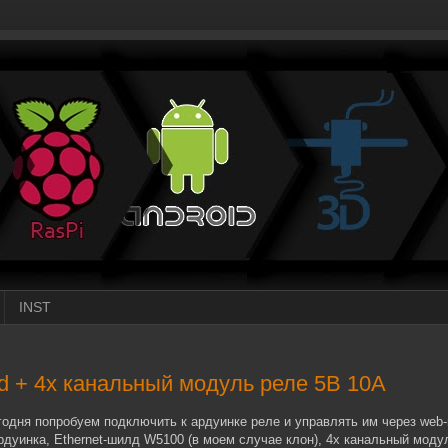
INST
d + 4х канальный модуль реле 5В 10А
дня попробуем подключить к ардуинке реле и управлять им через web
дуинка, Ethernet-шилд W5100 (в моем случае клон), 4х канальный модул