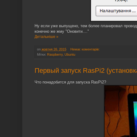
Ну если уже выпущено, тем более планировал проводи
конечно же жму "Оновити...."
Детальніше »
on
жовтня 26, 2015
Немає коментарів:
Мітки:
Raspberry
,
Ubuntu
Первый запуск RasPi2 (установк
Что понадобится для запуска RasPi2?